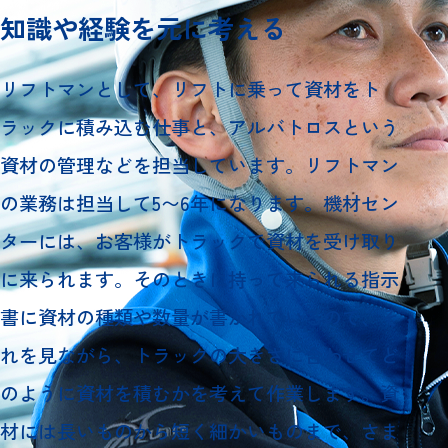
知識や経験を元に考える
リフトマンとして、リフトに乗って資材をト
ラックに積み込む仕事と、アルバトロスという
資材の管理などを担当しています。リフトマン
の業務は担当して5〜6年になります。機材セン
ターには、お客様がトラックで資材を受け取り
に来られます。そのときに持って来られる指示
書に資材の種類や数量が書かれているので、そ
れを見ながら、トラックの大きさに合わせてど
のように資材を積むかを考えて作業します。資
材には長いものから短く細かいものまで、さま