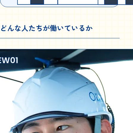
どんな人たちが働いているか
EW01